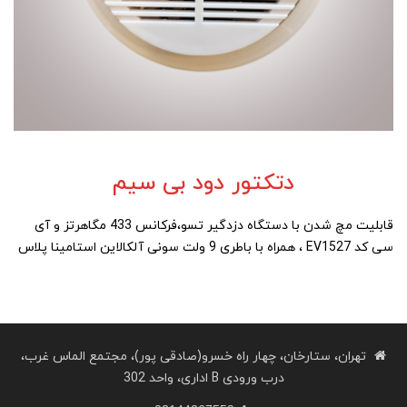
دتکتور دود بی سیم
قابلیت مچ شدن با دستگاه دزدگیر تسو،فرکانس 433 مگاهرتز و آی
سی کد EV1527 ، همراه با باطری 9 ولت سونی آلکالاین استامینا پلاس
تهران، ستارخان، چهار راه خسرو(صادقی پور)، مجتمع الماس غرب،
درب ورودی B اداری، واحد 302